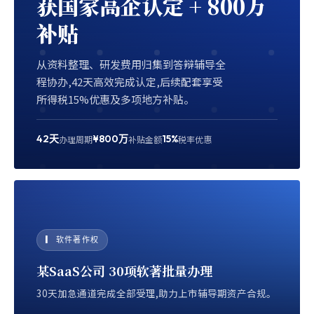
获国家高企认定 + 800万
补贴
从资料整理、研发费用归集到答辩辅导全
程协办,42天高效完成认定,后续配套享受
所得税15%优惠及多项地方补贴。
42天
¥800万
15%
办理周期
补贴金额
税率优惠
▎ 软件著作权
某SaaS公司 30项软著批量办理
30天加急通道完成全部受理,助力上市辅导期资产合规。