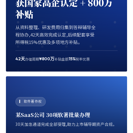
获国家高企认定 + 800万
补贴
从资料整理、研发费用归集到答辩辅导全
程协办,42天高效完成认定,后续配套享受
所得税15%优惠及多项地方补贴。
42天
¥800万
15%
办理周期
补贴金额
税率优惠
▎ 软件著作权
某SaaS公司 30项软著批量办理
30天加急通道完成全部受理,助力上市辅导期资产合规。